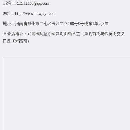
邮箱：793912336@qq.com
网址：
http://www.hnwjcyl.com
地址：河南省郑州市二七区长江中路108号9号楼东1单元3层
直营店地址：武警医院急诊科斜对面栢草堂（康复前街与铁英街交叉
口西10米路南）