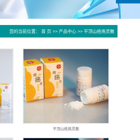
您的当前位置：
首 页
>>
产品中心
>>
平顶山疮疡灵散
平顶山疮疡灵散