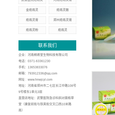
武警医院疮疡灵
河南疮疡灵膏
金疮疡灵
疮疡灵散
疮疡灵膏
郑州疮疡灵膏
疮疡灵粉
疮疡灵
联系我们
企业：
河南桐君堂生物科技有限公司
电话：0371-63361230
手机：13653833076
邮箱：793912336@qq.com
网址 :
www.hnwjcyl.com
地址：河南省郑州市二七区长江中路108号
9号楼东1单元3层
直营店地址：武警医院急诊科斜对面栢草
堂（康复前街与铁英街交叉口西10米路
南）