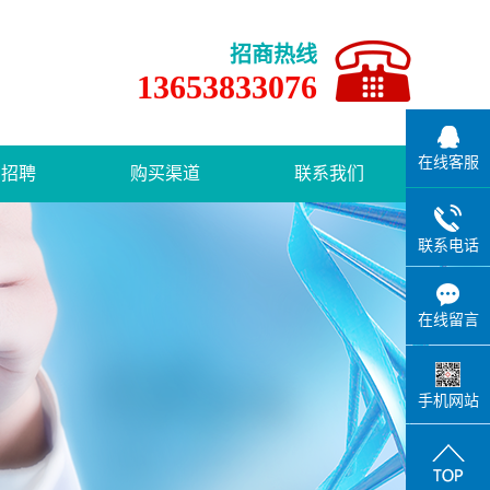
招商热线
13653833076
在线客服
才招聘
购买渠道
联系我们
复生堂医药分店
联系电话
国药分店
在线留言
手机网站