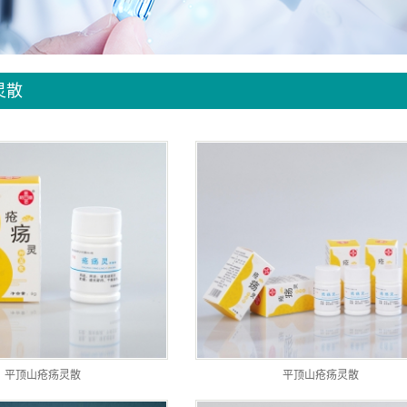
灵散
平顶山疮疡灵散
平顶山疮疡灵散