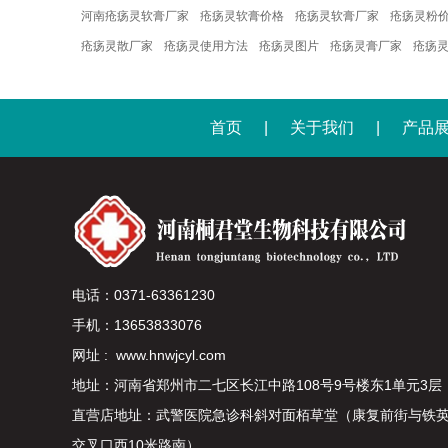
河南疮疡灵软膏厂家
疮疡灵软膏价格
疮疡灵软膏厂家
疮疡灵粉
疮疡灵散厂家
疮疡灵使用方法
疮疡灵图片
疮疡灵膏厂家
疮疡
首页
|
关于我们
|
产品
电话：0371-63361230
手机：13653833076
网址 :
www.hnwjcyl.com
地址：河南省郑州市二七区长江中路108号9号楼东1单元3层
直营店地址：武警医院急诊科斜对面栢草堂（康复前街与铁
交叉口西10米路南）