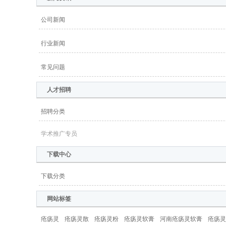
公司新闻
行业新闻
常见问题
人才招聘
招聘分类
学术推广专员
下载中心
下载分类
网站标签
疮疡灵
疮疡灵散
疮疡灵粉
疮疡灵软膏
河南疮疡灵软膏
疮疡灵