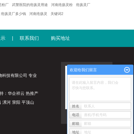
灵粉厂
武警医院的疮疡灵用途
河南疮疡灵粉
疮疡灵厂
疮疡灵厂多少钱
河南疮疡灵
关键词2
展示
|
联系我们
购买地址
欢迎给我们留言
南桐君堂生物科技有限公司 专业
请在此输入留言内容，我们会
尽快与您联系。
持：
华企祥云
热推产
昌
漯河
荥阳
平顶山
姓名
联系人
电话
座机/手机号码
邮箱
邮箱
地址
地址