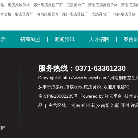
价格
疮疡灵散价格
郑州疮疡灵粉厂家
疮疡灵粉厂
河南疮疡灵粉价格
河南疮疡
灵膏价格
疮疡灵膏厂
河南疮疡灵膏
郑州疮疡灵粉厂
疮疡灵散厂
河南疮疡灵散
展示
|
招商加盟
|
新闻资讯
|
人才招聘
|
案例
服务热线：0371-63361230
Copyright © http://www.hnwjcyl.com/ 河
从事于
疮疡灵
,
疮疡灵散
,
疮疡灵粉
, 欢迎来电咨询!
豫ICP备18002285号
Powered by
祥云平台
技术支
品
| 主营区域：
河南
郑州
新乡
南阳
洛阳
开封
许
英街